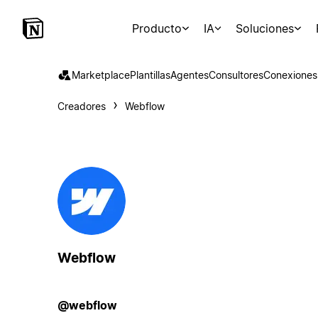
Producto
IA
Soluciones
Marketplace
Plantillas
Agentes
Consultores
Conexiones
Creadores
Webflow
Webflow
@webflow