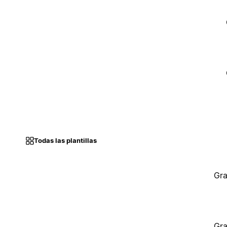
Todas las plantillas
Gra
Gra