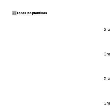
Todas las plantillas
Gra
Gra
Gra
Gra