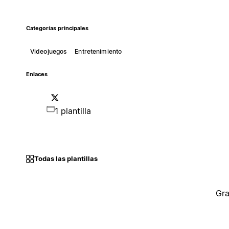
Categorías principales
Videojuegos
Entretenimiento
Enlaces
1 plantilla
Todas las plantillas
Gra