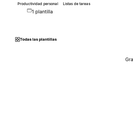
Productividad personal
Listas de tareas
1 plantilla
Todas las plantillas
Gra