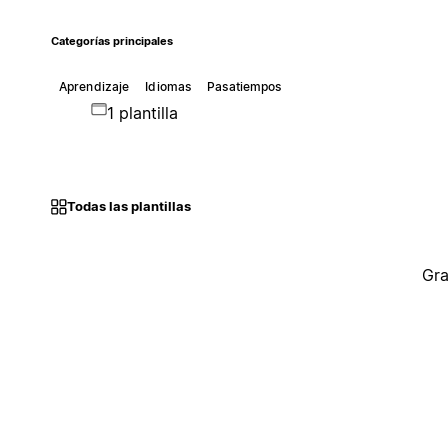
Categorías principales
Aprendizaje
Idiomas
Pasatiempos
1 plantilla
Todas las plantillas
Gra