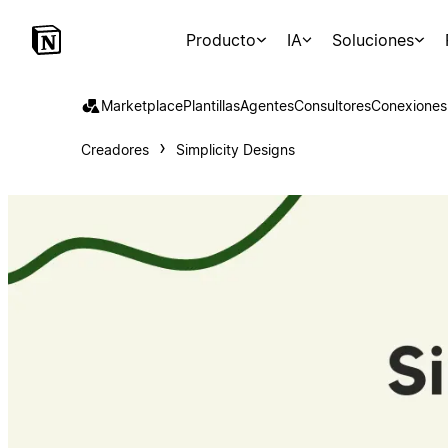
Producto
IA
Soluciones
Marketplace
Plantillas
Agentes
Consultores
Conexiones
Creadores
Simplicity Designs