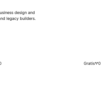
business design and
nd legacy builders.
0
Gratis
0