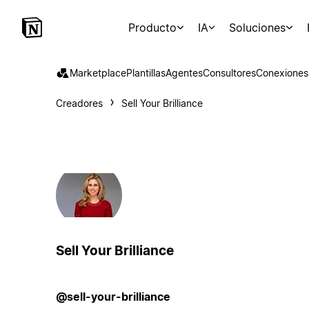
Producto
IA
Soluciones
Marketplace
Plantillas
Agentes
Consultores
Conexiones
Creadores
Sell Your Brilliance
Sell Your Brilliance
@sell-your-brilliance