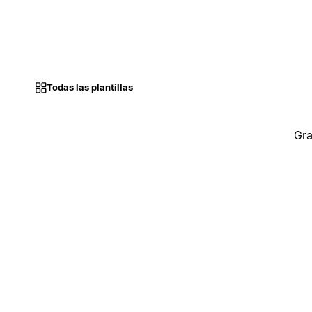
Todas las plantillas
Gra