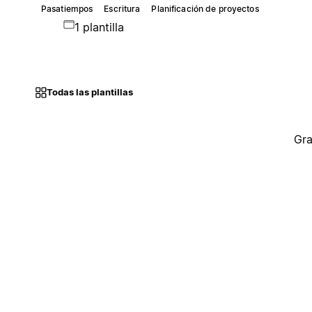
Pasatiempos
Escritura
Planificación de proyectos
1 plantilla
Todas las plantillas
Gra