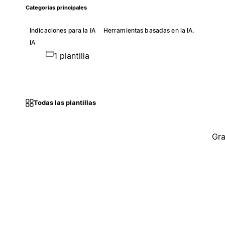
Categorías principales
Indicaciones para la IA
Herramientas basadas en la IA.
IA
1 plantilla
Todas las plantillas
Gra