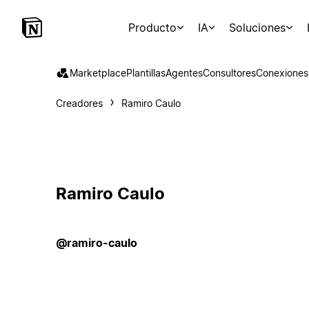
Producto
IA
Soluciones
Marketplace
Plantillas
Agentes
Consultores
Conexiones
Creadores
Ramiro Caulo
Ramiro Caulo
@ramiro-caulo