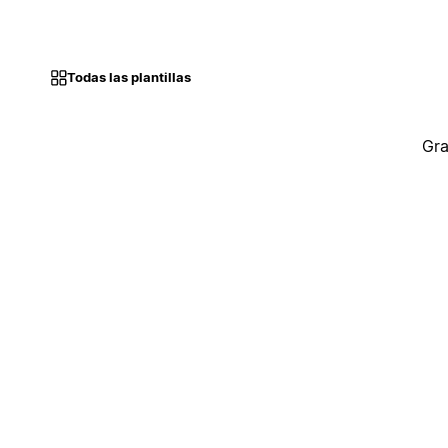
Todas las plantillas
Gra