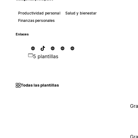
Productividad personal
Salud y bienestar
Finanzas personales
Enlaces
5 plantillas
Todas las plantillas
Gra
Gra