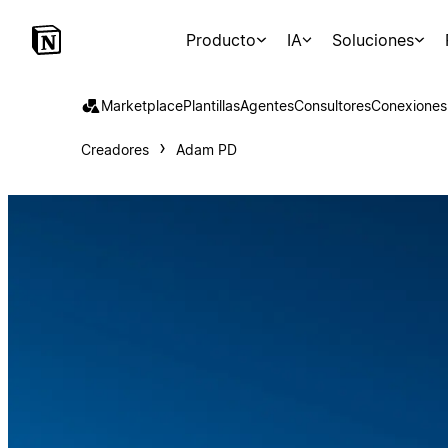
Producto
IA
Soluciones
Marketplace
Plantillas
Agentes
Consultores
Conexiones
Creadores
Adam PD