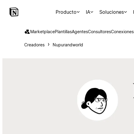
Producto
IA
Soluciones
Marketplace
Plantillas
Agentes
Consultores
Conexiones
Creadores
Nupurandworld