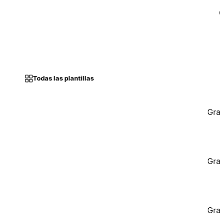
Todas las plantillas
Gra
Gra
Gra