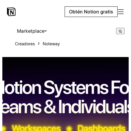
Obtén Notion gratis
Marketplace
Creadores
Noteway