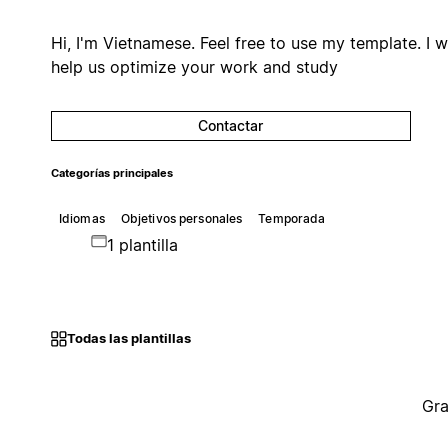
Hi, I'm Vietnamese. Feel free to use my template. I wi
help us optimize your work and study
Contactar
Categorías principales
Idiomas
Objetivos personales
Temporada
1 plantilla
Todas las plantillas
Gra