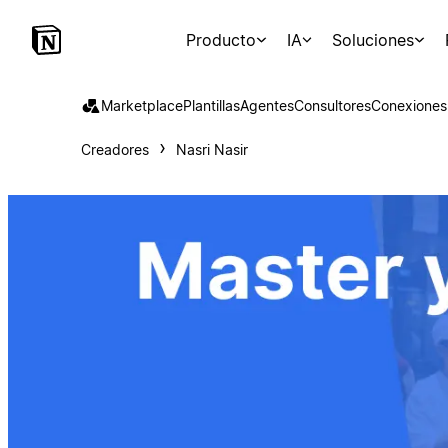
Producto
IA
Soluciones
Marketplace
Plantillas
Agentes
Consultores
Conexiones
Creadores
Nasri Nasir