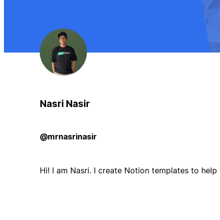
Nasri Nasir
@mrnasrinasir
Hi! I am Nasri. I create Notion templates to hel