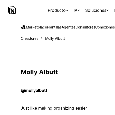
Producto
IA
Soluciones
Marketplace
Plantillas
Agentes
Consultores
Conexiones
Creadores
Molly Albutt
Molly Albutt
@mollyalbutt
Just like making organizing easier