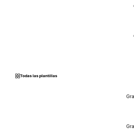
Todas las plantillas
Gra
Gra