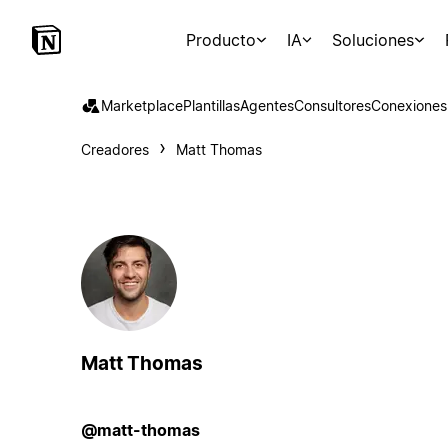
Producto
IA
Soluciones
Marketplace
Plantillas
Agentes
Consultores
Conexiones
Creadores
Matt Thomas
Matt Thomas
@matt-thomas