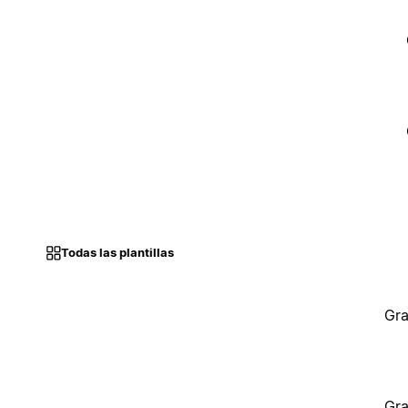
Todas las plantillas
Gra
Gra