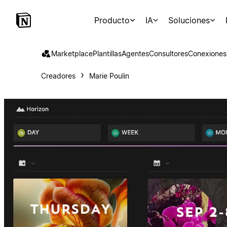
Producto
IA
Soluciones
Marketplace
Plantillas
Agentes
Consultores
Conexiones
Creadores
Marie Poulin