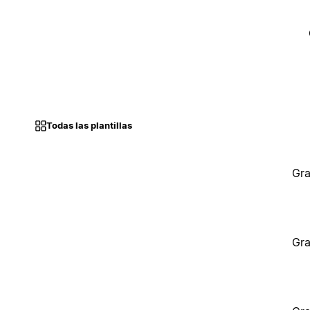
Todas las plantillas
Gra
Gra