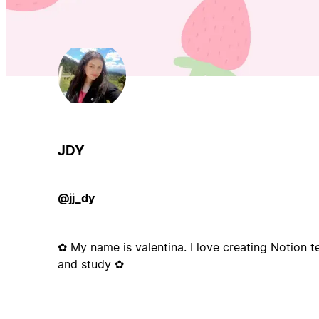
JDY
@jj_dy
✿ My name is valentina. I love creating Notion 
and study ✿