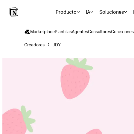
Producto
IA
Soluciones
Marketplace
Plantillas
Agentes
Consultores
Conexiones
Creadores
JDY