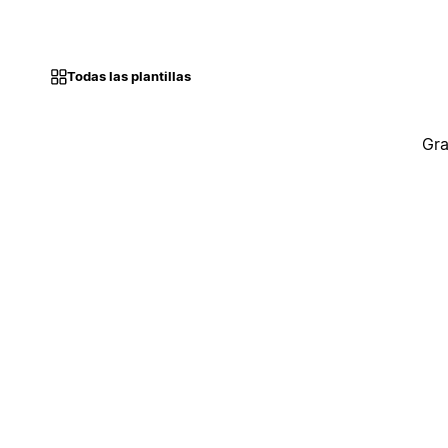
Todas las plantillas
Gra