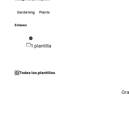
Gardening
Plants
Enlaces
1 plantilla
Todas las plantillas
Gra