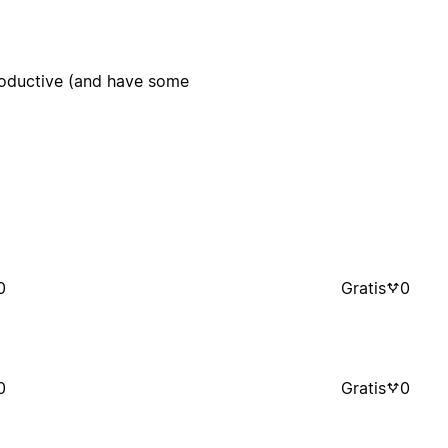
productive (and have some
0
Gratis
0
0
Gratis
0