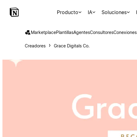
Producto
IA
Soluciones
Marketplace
Plantillas
Agentes
Consultores
Conexiones
Creadores
Grace Digitals Co.