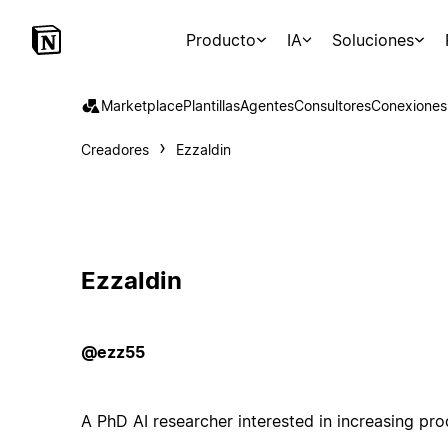
Producto
IA
Soluciones
Marketplace
Plantillas
Agentes
Consultores
Conexiones
Creadores
Ezzaldin
Ezzaldin
@ezz55
A PhD AI researcher interested in increasing pro