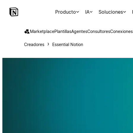
Producto
IA
Soluciones
Marketplace
Plantillas
Agentes
Consultores
Conexiones
Creadores
Essential Notion