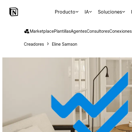
Producto
IA
Soluciones
Marketplace
Plantillas
Agentes
Consultores
Conexiones
Creadores
Eline Samson