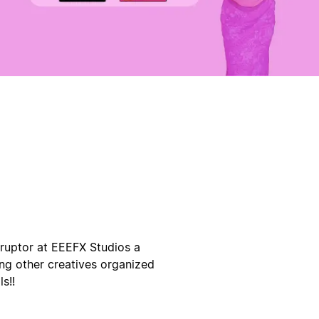
sruptor at EEEFX Studios a
ting other creatives organized
s!!