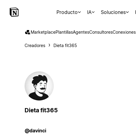
Producto
IA
Soluciones
Marketplace
Plantillas
Agentes
Consultores
Conexiones
Creadores
Dieta fit365
Dieta fit365
@davinci