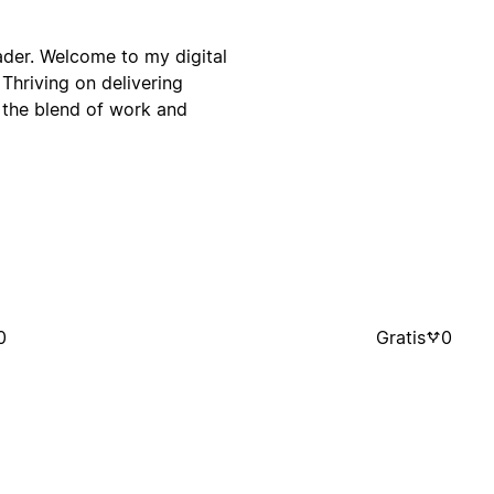
ader. Welcome to my digital
Thriving on delivering
 the blend of work and
0
Gratis
0