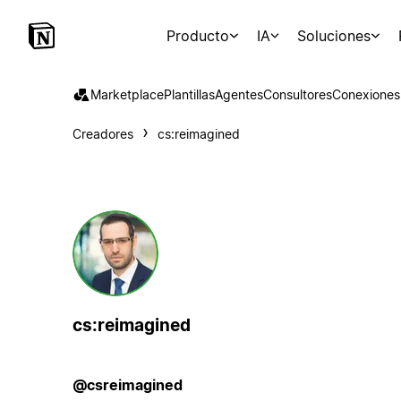
Producto
IA
Soluciones
Marketplace
Plantillas
Agentes
Consultores
Conexiones
Creadores
cs:reimagined
cs:reimagined
@csreimagined