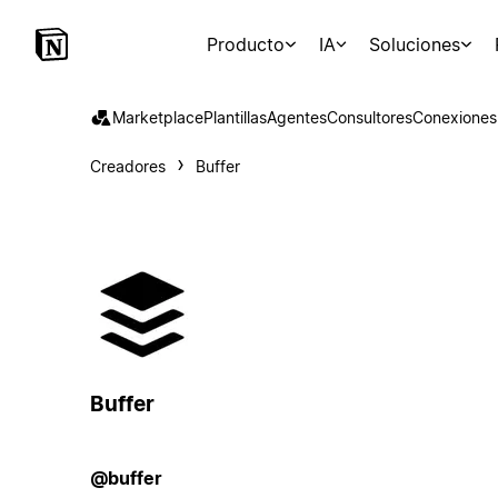
Producto
IA
Soluciones
Marketplace
Plantillas
Agentes
Consultores
Conexiones
Creadores
Buffer
Buffer
@buffer