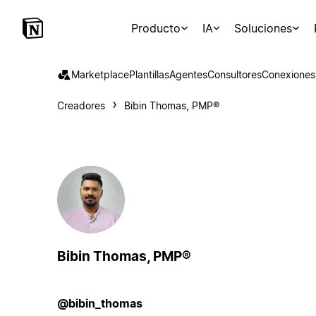
Producto
IA
Soluciones
Marketplace
Plantillas
Agentes
Consultores
Conexiones
Creadores
Bibin Thomas, PMP®
Bibin Thomas, PMP®
@bibin_thomas