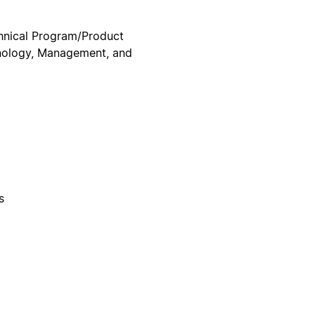
chnical Program/Product
chnology, Management, and
s