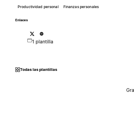
Productividad personal
Finanzas personales
Enlaces
1 plantilla
Todas las plantillas
Gra