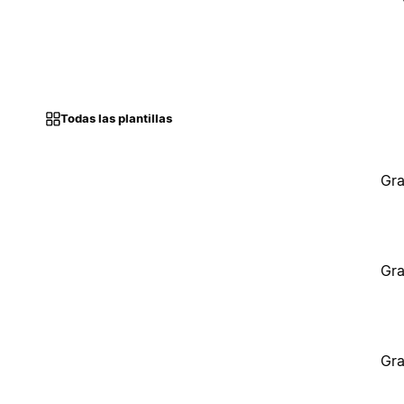
Todas las plantillas
Gra
Gra
Gra