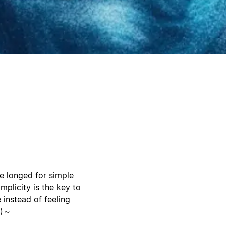
he longed for simple
plicity is the key to
instead of feeling
￣)～