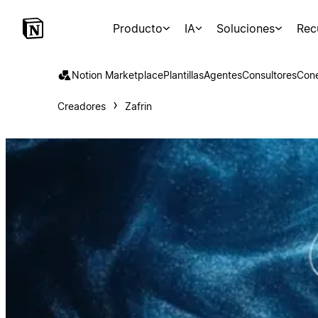
Producto
IA
Soluciones
Rec
Notion Marketplace
Plantillas
Agentes
Consultores
Con
Creadores
Zafrin