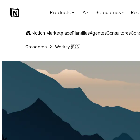
Producto
IA
Soluciones
Rec
Notion Marketplace
Plantillas
Agentes
Consultores
Con
Creadores
Worksy 🇪🇸