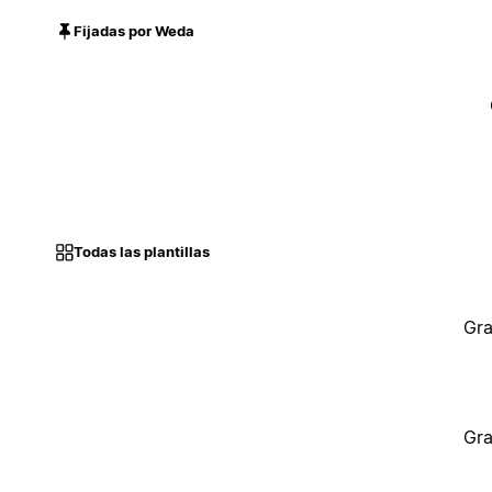
Fijadas por Weda
Todas las plantillas
Gra
Gra