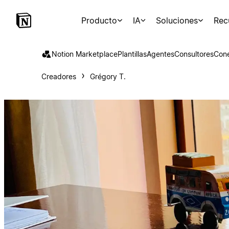
Producto
IA
Soluciones
Rec
Notion Marketplace
Plantillas
Agentes
Consultores
Con
Creadores
Grégory T.