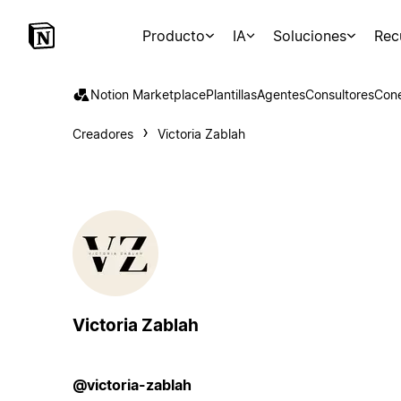
Producto
IA
Soluciones
Rec
Notion Marketplace
Plantillas
Agentes
Consultores
Con
Creadores
Victoria Zablah
Victoria Zablah
@victoria-zablah