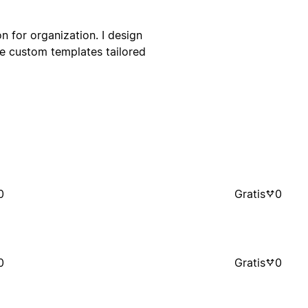
n for organization. I design
te custom templates tailored
0
Gratis
0
0
Gratis
0