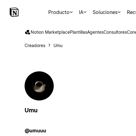
Producto
IA
Soluciones
Rec
Notion Marketplace
Plantillas
Agentes
Consultores
Con
Creadores
Umu
Umu
@umuuu