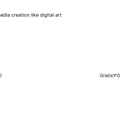
edia creation like digital art
0
Gratis
0