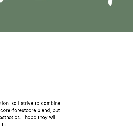
ion, so I strive to combine
core-forestcore blend, but I
thetics. I hope they will
ife!