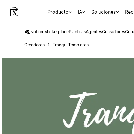
Producto
IA
Soluciones
Rec
Notion Marketplace
Plantillas
Agentes
Consultores
Con
Creadores
TranquilTemplates