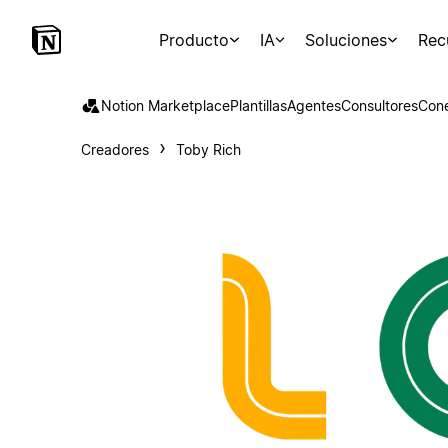
Producto
IA
Soluciones
Rec
Notion Marketplace
Plantillas
Agentes
Consultores
Con
Creadores
Toby Rich