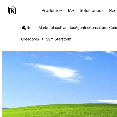
Producto
IA
Soluciones
Rec
Notion Marketplace
Plantillas
Agentes
Consultores
Con
Creadores
Sym Starstorm